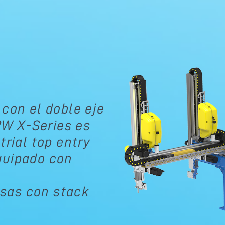
 con el doble eje
L2W X-Series es
trial top entry
quipado con
sas con stack